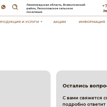
Ленинградская область, Всеволожский
+7 (992) 188-
район, Лесколовское сельское
Заказать обратный 
поселение
ЦИЯ И УСЛУГИ
АКЦИИ
ИНФОРМАЦИЯ
О КОМ
Остались вопросы?
С вами свяжется специалист-
подробно ответит на интере