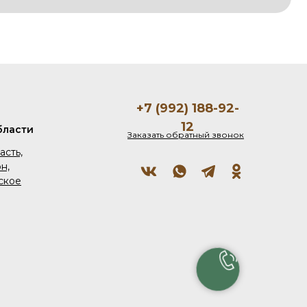
+7 (992) 188-92-
12
бласти
Заказать обратный звонок
асть,
н,
ское