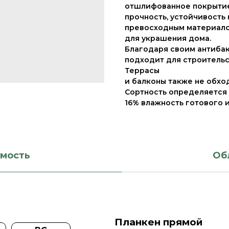
отшлифованное покрытие 
прочность, устойчивость
превосходным материал
для украшения дома.
Благодаря своим антиба
подходит для строительст
Террасы
и балконы также не обхо
Сортность определяется
16% влажность готового 
имость
Об
Планкен прямой