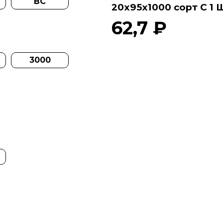
ВС
20х95х1000 сорт С
1
62,7 ₽
3000