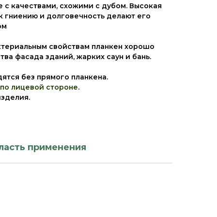
с качествами, схожими с дубом. Высокая
 к гниению и долговечность делают его
ом
ктериальным свойствам планкен хорошо
ва фасада зданий, жарких саун и бань.
дятся без прямого планкена.
по лицевой стороне
.
изделия.
ласть применения