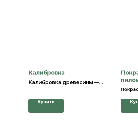
Калибровка
Покр
пило
Калибровка древесины —
Покрас
это процесс, при котором
древес
материал приобретает
Купить
Ку
процес
точные размеры и форму,
которы
соответствующие
не тол
требованиям заказчика. Этот
вид, н
процесс выполняется на
защиту
специализированном
воздей