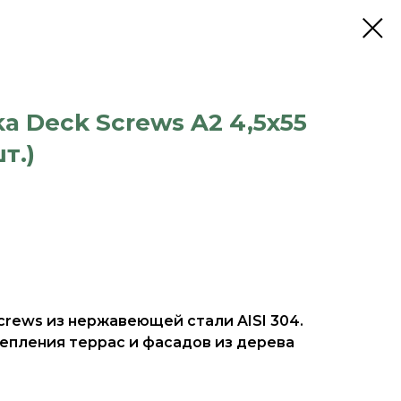
a Deck Screws A2 4,5x55
т.)
crews из нержавеющей стали AISI 304.
епления террас и фасадов из дерева