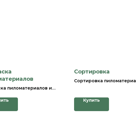
аска
Сортировка
материалов
Сортировка пиломатериа
лиственницы включает в 
ка пиломатериалов и
следующие этапы:
ины — это важный этап в
Отбраковка: из общей па
пить
Купить
се их обработки,
пиломатериалов удаляют
й придает материалам
некачественные или
ько эстетичный внешний
поврежденные доски. Эт
о и дополнительную
позволяет улучшить каче
 от внешних
продукции и предотврат
ствий.