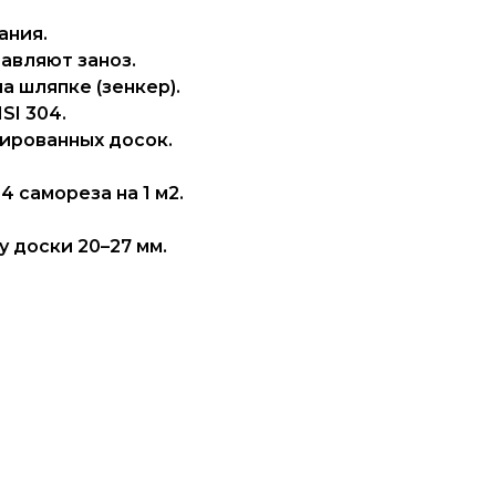
ания.
тавляют заноз.
а шляпке (зенкер).
SI 304.
ированных досок.
 самореза на 1 м2.
 доски 20–27 мм.