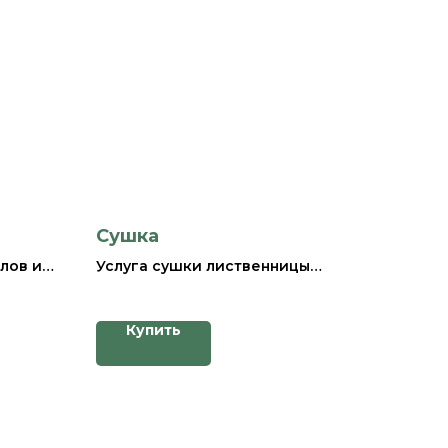
Сушка
лов из
Услуга сушки лиственницы
себя
предполагает процесс
удаления влаги из древесины
ртии
для повышения ее
Купить
ся
долговечности и улучшения
свойств. Это достигается за
о
счет специального
ство
оборудования, которое
ить
обеспечивает контролируемое